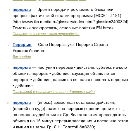
перерыв
— Время передачи рекламного блока или
7
процесс фактической вставки программы (МСЭ Т J.181).
[http://www.iks media.ru/glossary/index.html?glossid=2400324]
Тематики электросвязь, основные понятия EN break …
Справочник технического переводчика
Перерыв
— Село Перерыв укр. Перерив Страна
8
УкраинаУкраина …
Википедия
перерыв
— наступил перерыв • действие, субъект, начало
9
объявить перерыв • действие, каузация объявляется
перерыв • действие, пассив на ся, начало сделать перерыв
• действие …
Глагольной сочетаемости непредметных имён
перерыв
— (иноск.) временная остановка действия,
10
(прений на суде); намек на перерыв веревки, цепи и т. п.,
на остановку действия их Ср. Вслед за этим председатель...
объявил на 16 минут перерыв заседания и поспешно встал
и вышел из залы. Гр. Л.Н. Толстой.&#8230; …