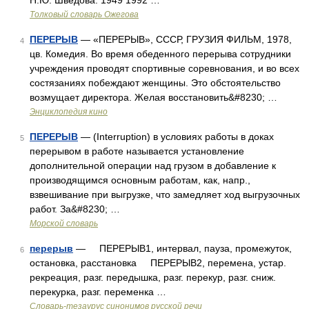
Н.Ю. Шведова. 1949 1992 …
Толковый словарь Ожегова
ПЕРЕРЫВ
— «ПЕРЕРЫВ», СССР, ГРУЗИЯ ФИЛЬМ, 1978,
4
цв. Комедия. Во время обеденного перерыва сотрудники
учреждения проводят спортивные соревнования, и во всех
состязаниях побеждают женщины. Это обстоятельство
возмущает директора. Желая восстановить&#8230; …
Энциклопедия кино
ПЕРЕРЫВ
— (Interruption) в условиях работы в доках
5
перерывом в работе называется установление
дополнительной операции над грузом в добавление к
производящимся основным работам, как, напр.,
взвешивание при выгрузке, что замедляет ход выгрузочных
работ. За&#8230; …
Морской словарь
перерыв
— ПЕРЕРЫВ1, интервал, пауза, промежуток,
6
остановка, расстановка ПЕРЕРЫВ2, перемена, устар.
рекреация, разг. передышка, разг. перекур, разг. сниж.
перекурка, разг. переменка …
Словарь-тезаурус синонимов русской речи